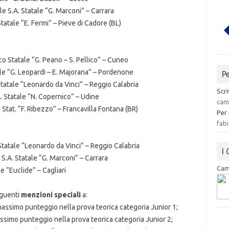
le S.A. Statale “G. Marconi” – Carrara
Statale “E. Fermi” – Pieve di Cadore (BL)
ico Statale “G. Peano – S. Pellico” – Cuneo
ale “G. Leopardi – E. Majorana” – Pordenone
P
 Statale “Leonardo da Vinci” – Reggio Calabria
Scri
A. Statale “N. Copernico” – Udine
cam
. Stat. “F. Ribezzo” – Francavilla Fontana (BR)
Per
fabi
 Statale “Leonardo da Vinci” – Reggio Calabria
I
 S.A. Statale “G. Marconi” – Carrara
Camp
le “Euclide” – Cagliari
eguenti
menzioni speciali
a:
 massimo punteggio nella prova teorica categoria Junior 1;
assimo punteggio nella prova teorica categoria Junior 2;