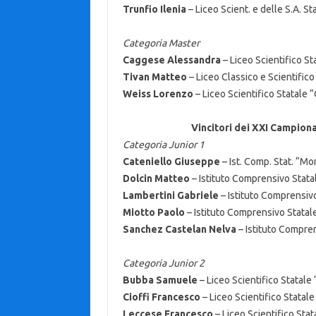
Trunfio Ilenia
– Liceo Scient. e delle S.A. S
Categoria Master
Caggese Alessandra
– Liceo Scientifico St
Tivan Matteo
– Liceo Classico e Scientifico
Weiss Lorenzo
– Liceo Scientifico Statale 
Vincitori dei XXI Campiona
Categoria Junior 1
Cateniello Giuseppe
– Ist. Comp. Stat. “M
Dolcin Matteo
– Istituto Comprensivo Statal
Lambertini Gabriele
– Istituto Comprensivo
Miotto Paolo
– Istituto Comprensivo Statal
Sanchez Castelan Nelva
– Istituto Compren
Categoria Junior 2
Bubba Samuele
– Liceo Scientifico Statale “
Cioffi Francesco
– Liceo Scientifico Statale 
Leccese Francesco
– Liceo Scientifico Stat