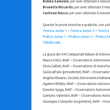
Bubba Samuele
, per aver ottenuto il mass
Brunetta Riccardo
, per aver ottenuto il m
Carbone Marco
, per aver ottenuto il massi
Queste le prove teoriche e pratiche, con solu
Teorica Junior 1
–
Teorica Junior 2
–
Teorica
Pratica Junior 1
–
Pratica Junior 2
–
Pratica S
Tabella dati
La giuria dei XXI Campionati Italiani di Astr
Mauro Dolci, INAF – Osservatorio Astronom
Silvia Galleti, INAF – Osservatorio di Astrofi
Giulia Iafrate (presidente), INAF – Osservato
Angela Misiano, Società Astronomica Italiana
Agatino Rifatto, INAF – Osservatorio Astron
Daniele Spiga, INAF – Osservatorio Astronom
Gaetano Valentini, INAF – Osservatorio Ast
Giuseppe Cutispoto (segretario), INAF – Osse