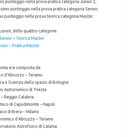
imo punteggio nella prova pratica categoria Junior 2;
assimo punteggio nella prova pratica categoria Senior;
mo punteggio nella prova teorica categoria Master.
zioni, delle quattro categorie:
 Senior
–
Teorica Master
enior
–
Pratica Master
onomia era composta da:
ico d’Abruzzo – Teramo
sica e Scienza dello spazio di Bologna
rio Astronomico di Trieste
 – Reggio Calabria
omico di Capodimonte – Napoli
ico di Brera – Milano
ronomico d’Abruzzo – Teramo
rvatorio Astrofisico di Catania