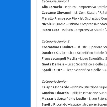
Categoria Junior 1
Alia Carmelo
– Istituto Comprensivo Statal
Caccamo Giovanni
– Ist. Com. Statale “F. S
Marullo Francesco Pio
– Ist. Scolastico Co
Nicolai Claudio
– Istituto Comprensivo Stat
Rucco Luca
– Istituto Comprensivo Statale “A
Categoria Junior 2
Costantino Gianluca
– Ist. Istr. Superiore S
Dandrea Giulio
– Liceo Scientifico Statale “
Francescangeli Mattia
– Liceo Scientifico S
Gaeta Daniele
– Liceo Scientifico e delle S.
Spadi Fausto
– Liceo Scientifico e delle S.A
Categoria Senior
Falappa Edoardo
– Istituto Istruzione Supe
Guariso Edoardo
– Istituto Istruzione Super
Mazzariol Luca Plinio Leslie
– Liceo Scient
Sgoifo Riccardo
– Istituto Istruzione Super