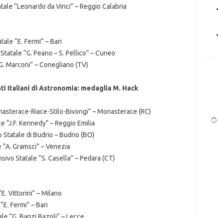
tatale “Leonardo da Vinci” – Reggio Calabria
atale “E. Fermi” – Bari
 Statale “G. Peano – S. Pellico” – Cuneo
“G. Marconi” – Conegliano (TV)
ti Italiani di Astronomia: medaglia M. Hack
onasterace-Riace-Stilo-Bivongi” – Monasterace (RC)
e “J.F. Kennedy” – Reggio Emilia
 Statale di Budrio – Budrio (BO)
e “A. Gramsci” – Venezia
sivo Statale “S. Casella” – Pedara (CT)
E. Vittorini” – Milano
“E. Fermi” – Bari
ale “G. Banzi Bazoli” – Lecce