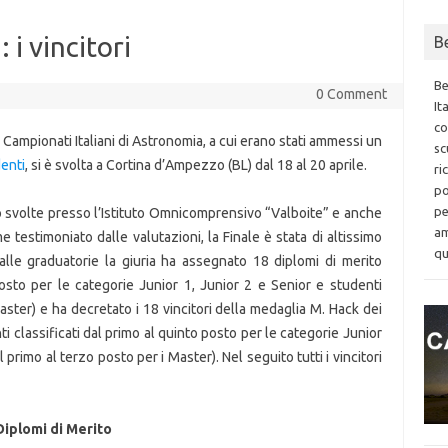
i vincitori
B
Be
0 Comment
It
co
I Campionati Italiani di Astronomia, a cui erano stati ammessi un
sc
enti
, si è svolta a Cortina d’Ampezzo (BL) dal 18 al 20 aprile.
ri
po
pe
o svolte presso l’Istituto Omnicomprensivo “Valboite” e anche
am
 testimoniato dalle valutazioni, la Finale è stata di altissimo
qu
 alle graduatorie la giuria ha assegnato 18 diplomi di merito
posto per le categorie Junior 1, Junior 2 e Senior e studenti
Master) e ha decretato i 18 vincitori della medaglia M. Hack dei
ti classificati dal primo al quinto posto per le categorie Junior
l primo al terzo posto per i Master). Nel seguito tutti i vincitori
Diplomi di Merito