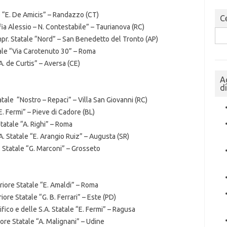
e “E. De Amicis” – Randazzo (CT)
Ce
ofia Alessio – N. Contestabile” – Taurianova (RC)
Sea
mpr. Statale “Nord” – San Benedetto del Tronto (AP)
for:
ale “Via Carotenuto 30” – Roma
. de Curtis” – Aversa (CE)
A
d
tatale “Nostro – Repaci” – Villa San Giovanni (RC)
E. Fermi” – Pieve di Cadore (BL)
tatale “A. Righi” – Roma
A. Statale “E. Arangio Ruiz” – Augusta (SR)
. Statale “G. Marconi” – Grosseto
riore Statale “E. Amaldi” – Roma
iore Statale “G. B. Ferrari” – Este (PD)
ifico e delle S.A. Statale “E. Fermi” – Ragusa
iore Statale “A. Malignani” – Udine