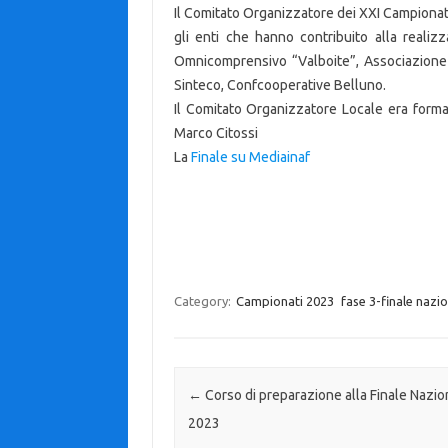
Il Comitato Organizzatore dei XXI Campionati 
gli enti che hanno contribuito alla realiz
Omnicomprensivo “Valboite”, Associazione 
Sinteco, Confcooperative Belluno.
Il Comitato Organizzatore Locale era forma
Marco Citossi
La
Finale su Mediainaf
Category:
Campionati 2023
fase 3-finale nazi
Post navigation
←
Corso di preparazione alla Finale Nazio
2023