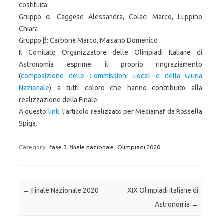
costituita:
Gruppo α: Caggese Alessandra, Colaci Marco, Luppino
Chiara
Gruppo β: Carbone Marco, Maisano Domenico
Il Comitato Organizzatore delle Olimpiadi Italiane di
Astronomia esprime il proprio ringraziamento
(
composizione delle Commissioni Locali e della Giuria
Nazionale
) a tutti coloro che hanno contribuito alla
realizzazione della Finale.
A questo
link
l’articolo realizzato per Mediainaf da Rossella
Spiga.
Category:
fase 3-finale nazionale
Olimpiadi 2020
Post navigation
←
Finale Nazionale 2020
XIX Olimpiadi Italiane di
Astronomia
→