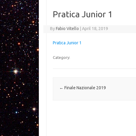
Pratica Junior 1
By
Fabio Vitello
|
April 18, 2019
Pratica Junior 1
Category:
Post navigation
←
Finale Nazionale 2019