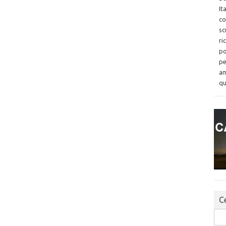
It
co
sc
ri
po
pe
am
qu
Ce
Sea