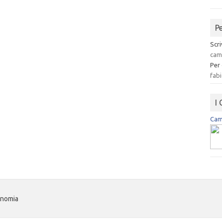
P
Scri
cam
Per
fabi
I
Camp
onomia