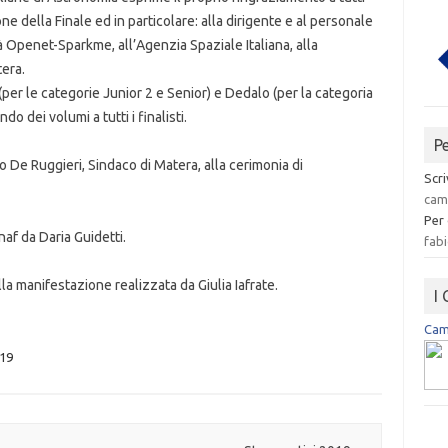
e della Finale ed in particolare: alla dirigente e al personale
tà Openet-Sparkme, all’Agenzia Spaziale Italiana, alla
era.
(per le categorie Junior 2 e Senior) e Dedalo (per la categoria
o dei volumi a tutti i finalisti.
P
lo De Ruggieri, Sindaco di Matera, alla cerimonia di
Scri
cam
Per
naf da Daria Guidetti.
fabi
lla manifestazione realizzata da Giulia Iafrate.
I
Camp
019