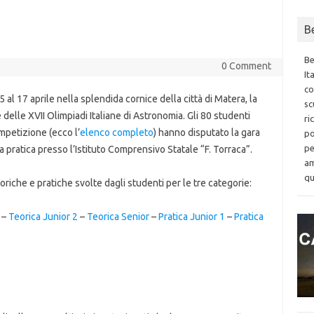
9
B
Be
0 Comment
It
co
15 al 17 aprile nella splendida cornice della città di Matera, la
sc
 delle XVII Olimpiadi Italiane di Astronomia. Gli 80 studenti
ri
mpetizione (ecco l’
elenco completo
) hanno disputato la gara
po
pe
va pratica presso l’Istituto Comprensivo Statale “F. Torraca”.
am
qu
oriche e pratiche svolte dagli studenti per le tre categorie:
–
Teorica Junior 2
–
Teorica Senior
–
Pratica Junior 1
–
Pratica