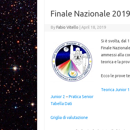
Finale Nazionale 201
By
Fabio Vitello
|
April 18, 2019
Si è svolta, dal 
Finale Nazionale
ammessi alla co
teorica e la pro
Ecco le prove te
Teorica Junior 1
Junior 2
–
Pratica Senior
Tabella Dati
Griglia di valutazione