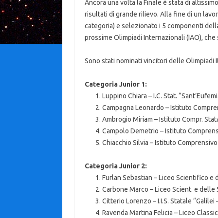
Ancora una volta la Finale è stata di altissi
risultati di grande rilievo. Alla fine di un lavo
categoria) e selezionato i 5 componenti dell
prossime Olimpiadi Internazionali (IAO), che
Sono stati nominati vincitori delle Olimpiadi 
Categoria Junior 1:
Luppino Chiara – I.C. Stat. “Sant’Eufem
Campagna Leonardo – Istituto Compren
Ambrogio Miriam – Istituto Compr. Stata
Campolo Demetrio – Istituto Comprensivo
Chiacchio Silvia – Istituto Comprensivo
Categoria Junior 2:
Furlan Sebastian – Liceo Scientifico e d
Carbone Marco – Liceo Scient. e delle S
Citterio Lorenzo – I.I.S. Statale “Galile
Ravenda Martina Felicia – Liceo Classi