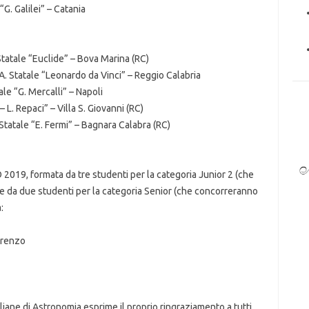
“G. Galilei” – Catania
Statale “Euclide” – Bova Marina (RC)
A. Statale “Leonardo da Vinci” – Reggio Calabria
le “G. Mercalli” – Napoli
 – L. Repaci” – Villa S. Giovanni (RC)
tatale “E. Fermi” – Bagnara Calabra (RC)
O 2019, formata da tre studenti per la categoria Junior 2 (che
e da due studenti per la categoria Senior (che concorreranno
:
orenzo
liane di Astronomia esprime il proprio ringraziamento a tutti