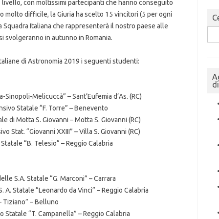
mo livello, con moltissimi partecipanti che hanno conseguito
ro molto difficile, la Giuria ha scelto 15 vincitori (5 per ogni
Ce
a Squadra Italiana che rappresenterà il nostro paese alle
Sea
 si svolgeranno in autunno in Romania.
for:
Italiane di Astronomia 2019 i seguenti studenti:
A
d
ia-Sinopoli-Melicuccà” – Sant’Eufemia d’As. (RC)
sivo Statale “F. Torre” – Benevento
le di Motta S. Giovanni – Motta S. Giovanni (RC)
 Stat. “Giovanni XXIII” – Villa S. Giovanni (RC)
 Statale “B. Telesio” – Reggio Calabria
elle S.A. Statale “G. Marconi” – Carrara
. A. Statale “Leonardo da Vinci” – Reggio Calabria
i – Tiziano” – Belluno
co Statale “T. Campanella” – Reggio Calabria