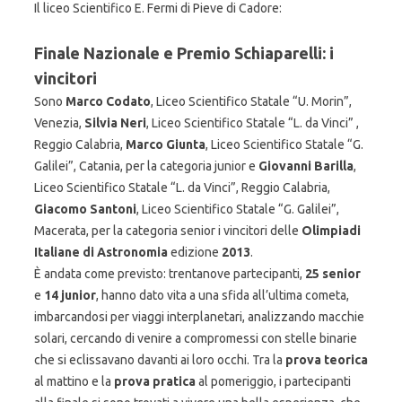
Il liceo Scientifico E. Fermi di Pieve di Cadore:
Finale Nazionale e Premio Schiaparelli: i
vincitori
Sono
Marco Codato
, Liceo Scientifico Statale “U. Morin”,
Venezia,
Silvia Neri
, Liceo Scientifico Statale “L. da Vinci” ,
Reggio Calabria,
Marco Giunta
, Liceo Scientifico Statale “G.
Galilei”, Catania, per la categoria junior e
Giovanni Barilla
,
Liceo Scientifico Statale “L. da Vinci”, Reggio Calabria,
Giacomo Santoni
, Liceo Scientifico Statale “G. Galilei”,
Macerata, per la categoria senior i vincitori delle
Olimpiadi
Italiane di Astronomia
edizione
2013
.
È andata come previsto: trentanove partecipanti,
25 senior
e
14 junior
, hanno dato vita a una sfida all’ultima cometa,
imbarcandosi per viaggi interplanetari, analizzando macchie
solari, cercando di venire a compromessi con stelle binarie
che si eclissavano davanti ai loro occhi. Tra la
prova teorica
al mattino e la
prova pratica
al pomeriggio, i partecipanti