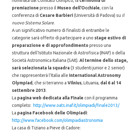
nominata dal Comitato Olimpico, la
cerimonia di
premiazione
presso il
Museo dell’Occhiale
, con la
conferenza di
Cesare Barbieri
(Università di Padova) su
Il
nuovo Sistema Solare
.
A un significativo numero di finalisti di entrambe le
categorie sarà offerto di partecipare a uno
stage estivo di
preparazione e di approfondimento
presso una
struttura dell’Istituto Nazionale di Astrofisica (INAF) o della
Società Astronomica Italiana (SAIt).
Al termine dello stage,
sarà selezionata la squadra
(3 studenti junior e 2 senior)
che rappresenterà l’Italia alle
International Astronomy
Olympiad
, che si terranno a
Vilnius
, Lituania,
dal 6 al 14
settembre 2013
.
La
pagina web dedicata alla Finale
con il programma
completo:
http://www.oats.inaf.it/olimpiadi/finale2013/
La
pagina Facebook delle Olimpiadi
:
http://www.facebook.com/olimpiadiastronomia
La casa di Tiziano a Pieve di Cadore: