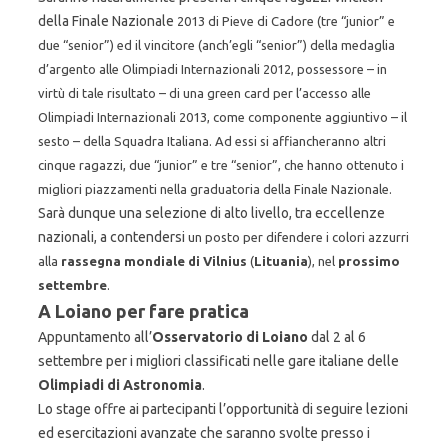
della Finale Nazionale
2013 di Pieve di Cadore (tre “junior” e
due “senior”) ed il vincitore (anch’egli “senior”)
della medaglia
d’argento alle Olimpiadi Internazionali 2012, possessore – in
virtù di
tale risultato – di una green card per l’accesso alle
Olimpiadi Internazionali 2013,
come componente aggiuntivo – il
sesto – della Squadra Italiana. Ad essi si
affiancheranno altri
cinque ragazzi, due “junior” e tre “senior”, che hanno ottenuto i
migliori piazzamenti nella graduatoria della Finale Nazionale.
Sarà dunque una selezione di alto livello, tra eccellenze
nazionali, a contendersi
un posto per difendere i colori azzurri
alla
r
assegna mondiale di Vilnius
(
Lituania
), nel
prossimo
settembre
.
A Loiano per fare pratica
Appuntamento all’
Osservatorio di Loiano
dal 2 al 6
settembre per i migliori classificati nelle gare italiane delle
Olimpiadi di Astronomia
.
Lo stage offre ai partecipanti l’opportunità di seguire lezioni
ed esercitazioni avanzate che saranno svolte presso i