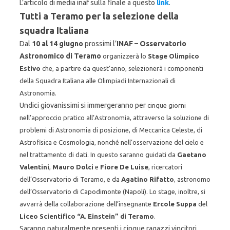
L’articolo di media inaf sulla finale a questo
link
.
Tutti a Teramo per la selezione della
squadra Italiana
Dal
10 al 14 giugno
prossimi l’
INAF – Osservatorio
Astronomico di Teramo
organizzerà lo
Stage Olimpico
Estivo
che, a partire da quest’anno, selezionerà i
componenti
della Squadra Italiana alle Olimpiadi Internazionali di
Astronomia.
Undici giovanissimi si immergeranno per
cinque giorni
nell’approccio pratico all’Astronomia, attraverso la soluzione di
problemi
di Astronomia di posizione, di Meccanica Celeste, di
Astrofisica e Cosmologia, nonché
nell’osservazione del cielo e
nel trattamento di dati. In questo saranno guidati da
Gaetano
Valentini
,
Mauro Dolci
e
Fiore De Luise
, ricercatori
dell’Osservatorio di
Teramo, e da
Agatino Rifatto
, astronomo
dell’Osservatorio di Capodimonte (Napoli). Lo
stage, inoltre, si
avvarrà della collaborazione dell’insegnante
Ercole Suppa
del
Liceo
Scientifico “A. Einstein” di Teramo
.
Saranno naturalmente presenti i cinque ragazzi vincitori