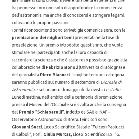
alla finale si sono trovati a vivere una bella esperienza, che
ha permesso loro non solo di approfondire la conoscenza
dell’astronomia, ma anche di conoscersi e stringere legami,
coltivando le proprie passioni.
I primi riconoscimenti sono arrivati già domenica sera, con la
premiazione dei migliori temi
presentati nella fase di
preselezione. Un premio introdotto quest’anno, che vuole
stimolare nei partecipanti anche la loro capacità di
raccontare la scienza e che è stato reso possibile grazie alla
collaborazione di
Fabrizio Bonoli
(Università di Bologna) e
del giornalista
Piero Bianucci
. I migliori temi per categoria
saranno pubblicati sul numero di settembre di
Giornale di
Astronomia
e sul numero di maggio della rivista
Le stelle.
Lunedì mattina, nell’ambito della cerimonia di premiazione,
presso il Museo dell’Occhiale si è svolta anche la consegna
del
Premio “Schiaparelli”
, indetto da SAIt e INAF –
Osservatorio Astronomico di Brera. I vincitori sono:
Giovanni
Succi
, Liceo Scientifico Statale “Fulcieri Paolucci
di Calboli”, Forlì,
Giulia Murtas,
Liceo Scientifico I.I.S. “G.