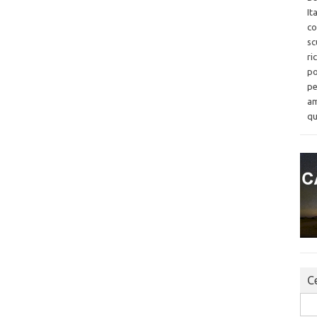
It
co
sc
ri
po
pe
am
qu
Ce
Sea