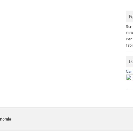
P
Scri
cam
Per
fabi
I
Camp
onomia