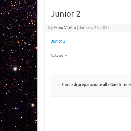
Junior 2
By
Fabio Vitello
|
January 28, 2023
Junior 2
Category:
Post navigation
←
Corso di preparazione alla Gara Inter