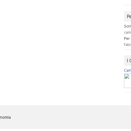
P
Scri
cam
Per
fabi
I
Camp
onomia