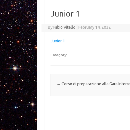
Junior 1
By
Fabio Vitello
|
February 14, 2022
Junior 1
Category:
Post navigation
←
Corso di preparazione alla Gara Inter