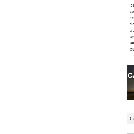
It
co
sc
ri
po
pe
am
qu
Ce
Sea