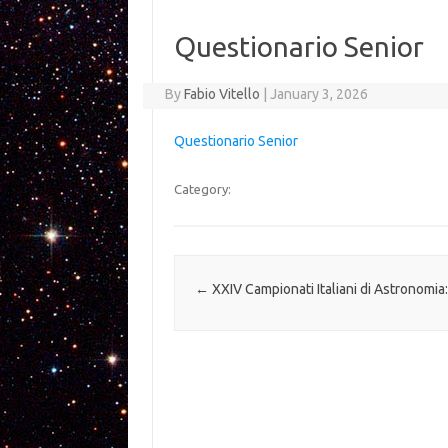
Questionario Senior
By
Fabio Vitello
|
January 3, 2026
Questionario Senior
Category:
Post navigation
←
XXIV Campionati Italiani di Astronomia