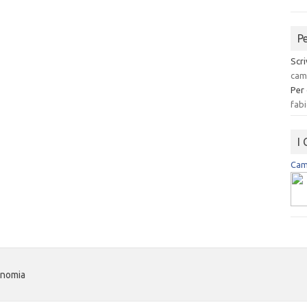
P
Scri
cam
Per
fabi
I
Camp
onomia