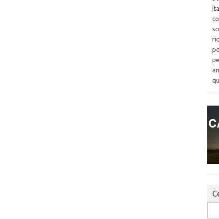
It
co
sc
ri
po
pe
am
qu
Ce
Sea