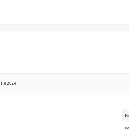
nale 2024
B
Be