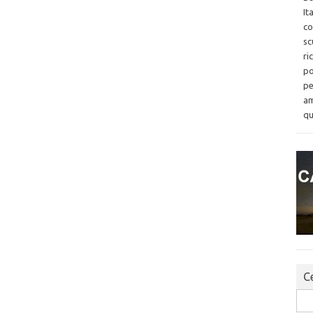
It
co
sc
ri
po
pe
am
qu
Ce
Sea