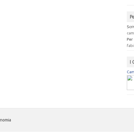
P
Scri
cam
Per
fabi
I
Camp
onomia