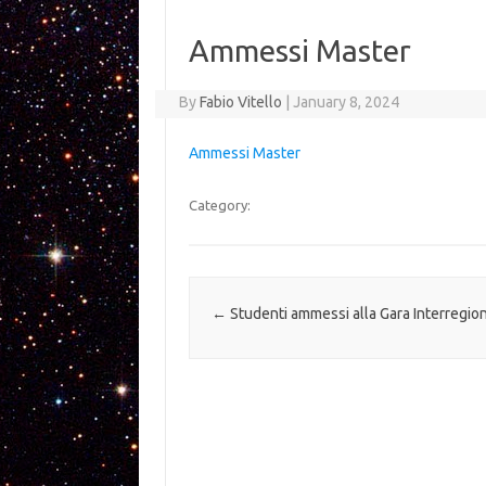
Ammessi Master
By
Fabio Vitello
|
January 8, 2024
Ammessi Master
Category:
Post navigation
←
Studenti ammessi alla Gara Interregio