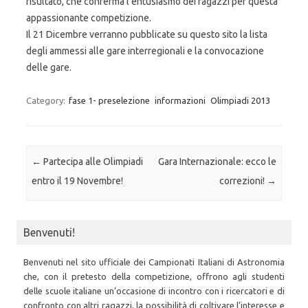
risultato, che conferma l’entusiasmo dei ragazzi per questa
appassionante competizione.
Il 21 Dicembre verranno pubblicate su questo sito la lista
degli ammessi alle gare interregionali e la convocazione
delle gare.
Category:
fase 1- preselezione
informazioni
Olimpiadi 2013
Post navigation
←
Partecipa alle Olimpiadi
Gara Internazionale: ecco le
entro il 19 Novembre!
correzioni!
→
Benvenuti!
Benvenuti nel sito ufficiale dei Campionati Italiani di Astronomia
che, con il pretesto della competizione, offrono agli studenti
delle scuole italiane un’occasione di incontro con i ricercatori e di
confronto con altri ragazzi, la possibilità di coltivare l’interesse e