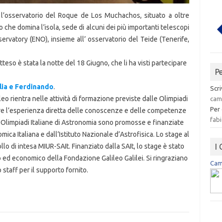
 l’osservatorio del Roque de Los Muchachos, situato a oltre
o che domina l’isola, sede di alcuni dei più importanti telescopi
rvatory (ENO), insieme all’ osservatorio del Teide (Tenerife,
atteso è stata la notte del 18 Giugno, che li ha visti partecipare
P
lia e Ferdinando
.
Scri
eo rientra nelle attività di formazione previste dalle Olimpiadi
cam
Per
rire l’esperienza diretta delle conoscenze e delle competenze
fabi
Le Olimpiadi Italiane di Astronomia sono promosse e finanziate
ica Italiana e dall’Istituto Nazionale d’Astrofisica. Lo stage al
I
llo di intesa MIUR-SAIt. Finanziato dalla SAIt, lo stage è stato
o ed economico della Fondazione Galileo Galilei. Si ringraziano
Camp
o staff per il supporto fornito.