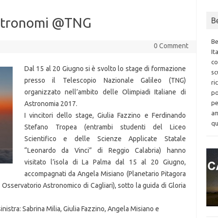
astronomi @TNG
B
Be
0 Comment
It
co
Dal 15 al 20 Giugno si è svolto lo stage di formazione
sc
presso il Telescopio Nazionale Galileo (TNG)
ri
organizzato nell’ambito delle Olimpiadi Italiane di
po
pe
Astronomia 2017.
am
I vincitori dello stage, Giulia Fazzino e Ferdinando
qu
Stefano Tropea (entrambi studenti del Liceo
Scientifico e delle Scienze Applicate Statale
“Leonardo da Vinci” di Reggio Calabria) hanno
visitato l’isola di La Palma dal 15 al 20 Giugno,
accompagnati da Angela Misiano (Planetario Pitagora
– Osservatorio Astronomico di Cagliari), sotto la guida di Gloria
inistra: Sabrina Milia, Giulia Fazzino, Angela Misiano e