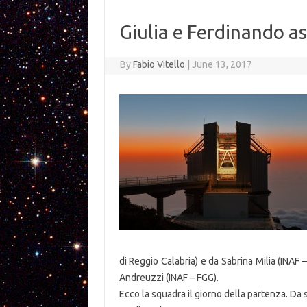
Giulia e Ferdinando 
By
Fabio Vitello
|
June 13, 2017
di Reggio Calabria) e da Sabrina Milia (INAF 
Andreuzzi (INAF – FGG).
Ecco la squadra il giorno della partenza. Da s