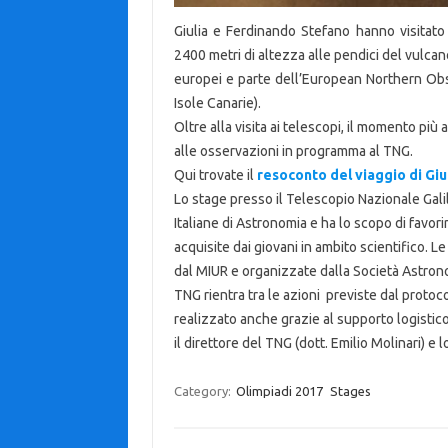
Giulia e Ferdinando Stefano hanno visitato
2400 metri di altezza alle pendici del vulcan
europei e parte dell’European Northern Obse
Isole Canarie).
Oltre alla visita ai telescopi, il momento più 
alle osservazioni in programma al TNG.
Qui trovate il
resoconto del viaggio di Giu
Lo stage presso il Telescopio Nazionale Galil
Italiane di Astronomia e ha lo scopo di favo
acquisite dai giovani in ambito scientifico. 
dal MIUR e organizzate dalla Società Astronom
TNG rientra tra le azioni previste dal protoco
realizzato anche grazie al supporto logistic
il direttore del TNG (dott. Emilio Molinari) e l
Category:
Olimpiadi 2017
Stages