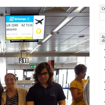
Ce
Sea
for:
A
d