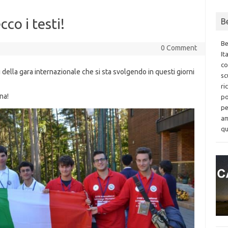
co i testi!
B
Be
0 Comment
It
co
 della gara internazionale che si sta svolgendo in questi giorni
sc
ri
na!
po
pe
am
qu