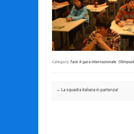
Category:
fase 4-gara internazionale
Olimpiad
Post navigation
←
La squadra italiana in partenza!