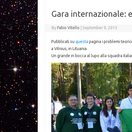
Gara internazionale: ec
By
Fabio Vitello
|
September 9, 2013
Pubblicati su
questa
pagina i problemi teorici
a Vilnius, in Lituania.
Un grande in bocca al lupo alla squadra italia