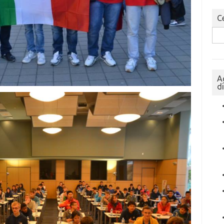
Ce
Sea
for:
A
d