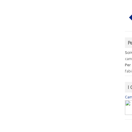
P
Scri
cam
Per
fabi
I
Camp