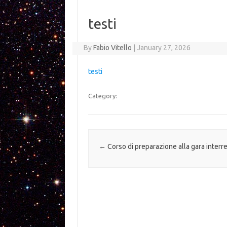
testi
By
Fabio Vitello
|
January 27, 2026
testi
Category:
Post navigation
←
Corso di preparazione alla gara interr