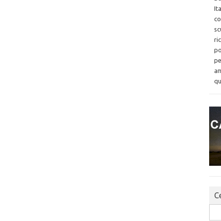
It
co
sc
ri
po
pe
am
qu
Ce
Sea