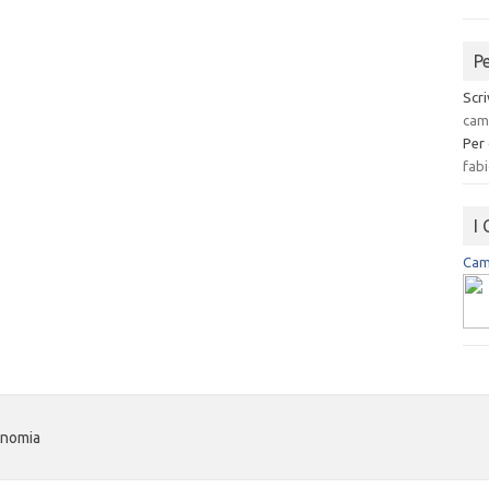
P
Scri
cam
Per
fabi
I
Camp
onomia