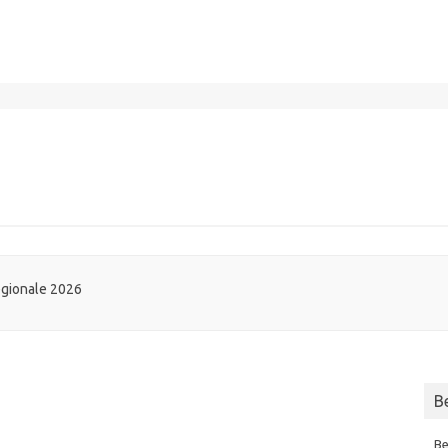
egionale 2026
B
Be