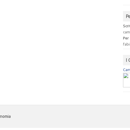
P
Scri
cam
Per
fabi
I
Camp
onomia