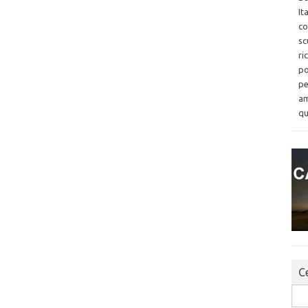
It
co
sc
ri
po
pe
am
qu
Ce
Sea