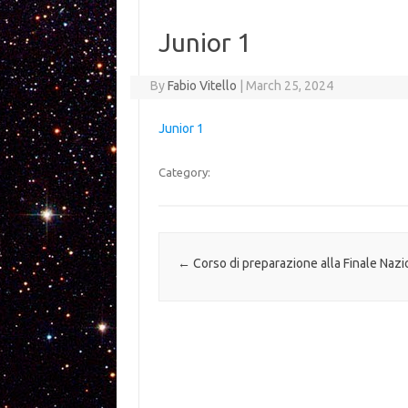
Junior 1
By
Fabio Vitello
|
March 25, 2024
Junior 1
Category:
Post navigation
←
Corso di preparazione alla Finale Naz