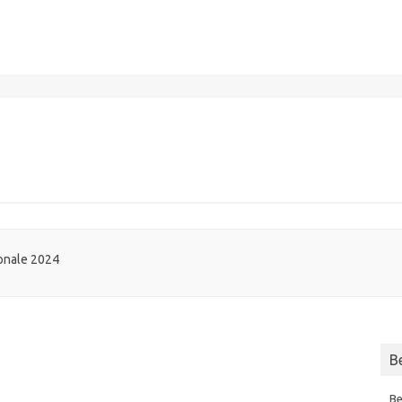
ionale 2024
B
Be