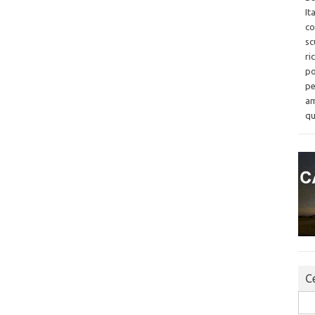
It
co
sc
ri
po
pe
am
qu
Ce
Sea