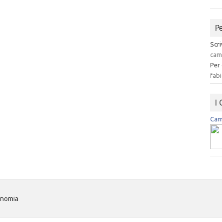
P
Scri
cam
Per
fabi
I
Camp
onomia