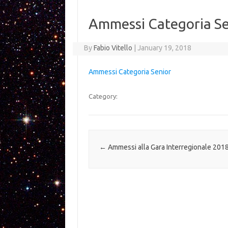
Ammessi Categoria Se
By
Fabio Vitello
|
January 19, 2018
Ammessi Categoria Senior
Category:
Post navigation
←
Ammessi alla Gara Interregionale 201