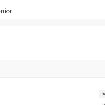
nior
8
B
Be