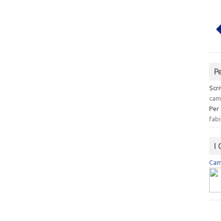
P
Scri
cam
Per
fabi
I
Camp