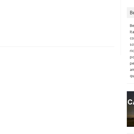
B
Be
It
co
sc
ri
po
pe
am
qu